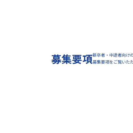
募集要項
新卒者・中途者向け
募集要項をご覧いた
トーソ
経営
行動
代表