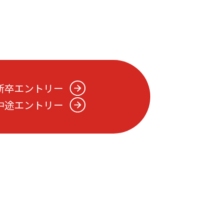
新卒エントリー
中途エントリー
・制度を知る
人を知る
字で見るトーソーグループ
利厚生
育制度