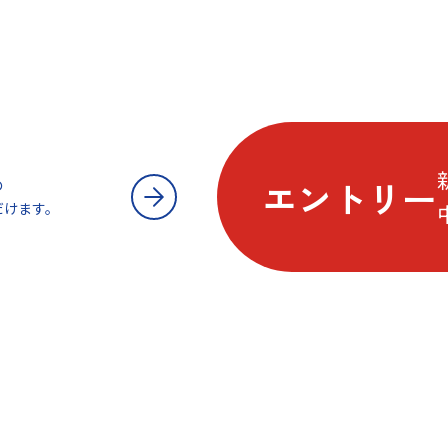
エントリー
の
だけます。
ーグループとは
トーソーの仕事を知る
グループ会社を知る
環境
理念
事業内容
a-Room株式会社
数
指針
仕事内容
泰成製菓有限会社
福
挨拶
株式会社鉄馬舎
教